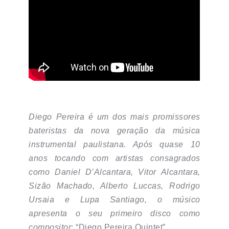
Diego Pereira é um dos mais promissores
bateristas da nova geração da música
instrumental paulistana. Após quase 10
anos tocando com artistas consagrados
como Daniel D’Alcantara, Vitor Alcantara,
Sizão Machado, Alberto Luccas, Rodrigo
Ursaia e Lupa Santiago,
o músico
apresenta o seu primeiro disco como
compositor
: “Diego Pereira Quintet”.